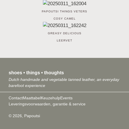
PAPOUTSI THINGS VETERS
COSY CAMEL
GREASY DELICIOUS
LEERVET
shoes • things • thoughts
Dutch handmade and vegetable tanned leather, an everyday
barefoot experience
Contact
Maattabel
Keuzehulp
Events
Leveringsvoorwaarden, garantie & service
© 2026, Papoutsi