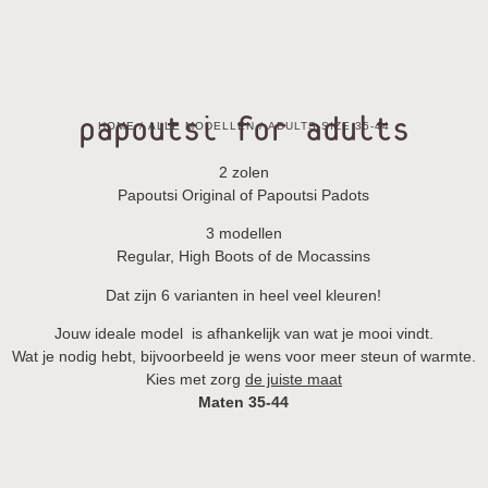
papoutsi for adults
HOME
/
ALLE MODELLEN
/ ADULTS-SIZE 35-44
2 zolen
Papoutsi Original of Papoutsi Padots
3 modellen
Regular, High Boots of de Mocassins
Dat zijn 6 varianten in heel veel kleuren!
Jouw ideale model is afhankelijk van wat je mooi vindt.
Wat je nodig hebt, bijvoorbeeld je wens voor meer steun of warmte.
Kies met zorg
de juiste maat
Maten 35-44