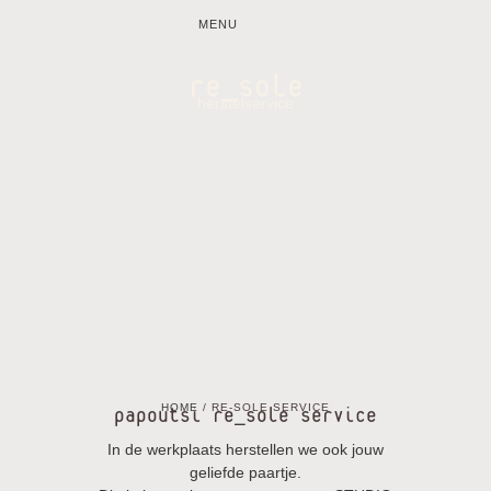
MENU
re_sole
herstelservice
HOME
/ RE-SOLE SERVICE
papoutsi re_sole service
In de werkplaats herstellen we ook jouw
geliefde paartje.