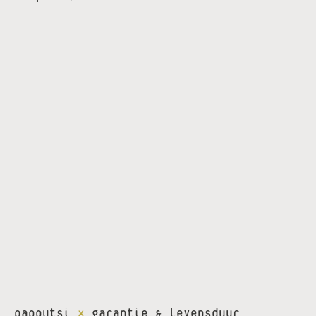
papoutsi
x
garantie & levensduur