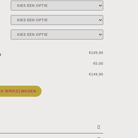
€149,90
N
€0,00
€149,90
AN WINKELWAGEN