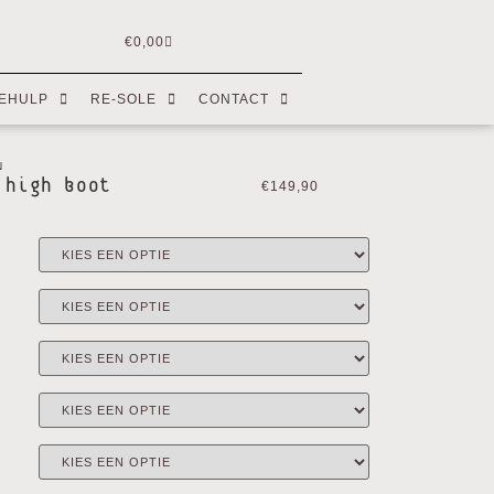
€
0,00
EHULP
RE-SOLE
CONTACT
N
 high boot
€
149,90