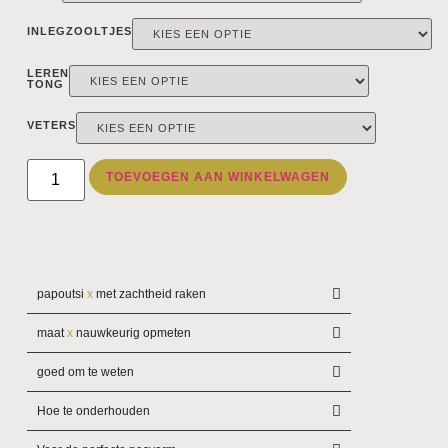
INLEGZOOLTJES
LEREN
TONG
VETERS
TOEVOEGEN AAN WINKELWAGEN
papoutsi
x
met zachtheid raken
maat
x
nauwkeurig opmeten
goed om te weten
Hoe te onderhouden