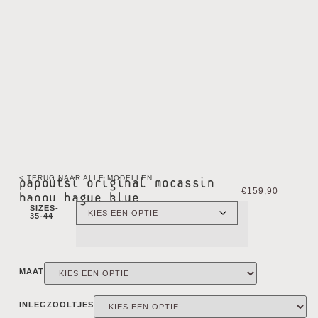
< TERUG NAAR ALLE MODELLEN
papoutsi original mocassin
€
159,90
happy hague blue
SIZES-
35-44
MAAT
INLEGZOOLTJES