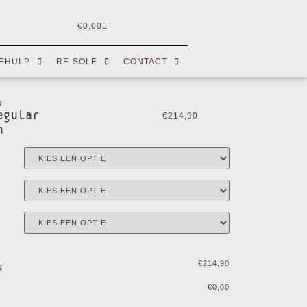
€
0,00
EHULP
RE-SOLE
CONTACT
N
egular
€
214,90
n
€214,90
N
€0,00