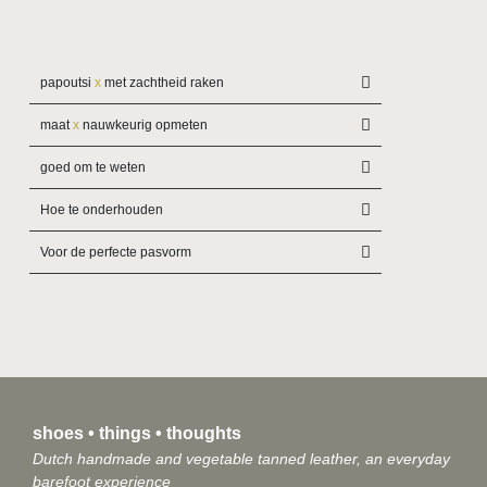
papoutsi
x
met zachtheid raken
maat
x
nauwkeurig opmeten
goed om te weten
Hoe te onderhouden
Voor de perfecte pasvorm
shoes • things • thoughts
Dutch handmade and vegetable tanned leather, an everyday
barefoot experience