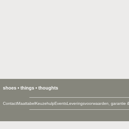
shoes • things • thoughts
Contact
Maattabel
Keuzehulp
Events
Leveringsvoorwaarden, garantie &