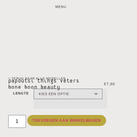
MENU
< TERUG NAAR ALLE MODELLEN
papoutsi things veters
€
7,90
bone boon beauty
LENGTE
TOEVOEGEN AAN WINKELWAGEN