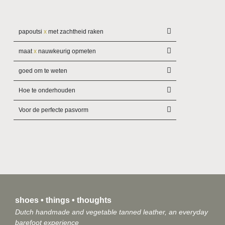
papoutsi
x
met zachtheid raken
maat
x
nauwkeurig opmeten
goed om te weten
Hoe te onderhouden
Voor de perfecte pasvorm
shoes • things • thoughts
Dutch handmade and vegetable tanned leather, an everyday
barefoot experience