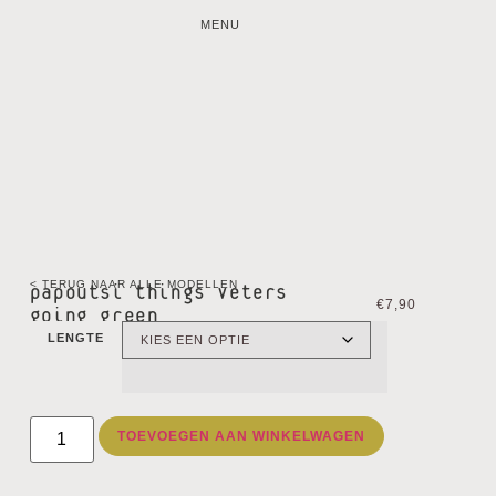
MENU
< TERUG NAAR ALLE MODELLEN
papoutsi things veters
€
7,90
going green
LENGTE
TOEVOEGEN AAN WINKELWAGEN