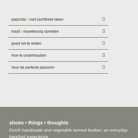
papoutsi
x
met zachtheid raken
maat
x
nauwkeurig opmeten
goed om te weten
Hoe te onderhouden
Voor de perfecte pasvorm
shoes • things • thoughts
Dutch handmade and vegetable tanned leather, an everyday
barefoot experience