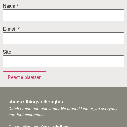
Naam
*
E-mail
*
Site
shoes • things • thoughts
Dutch handmade and vegetable tanned leather, an everyday
barefoot experience
Contact
Maattabel
Keuzehulp
Events