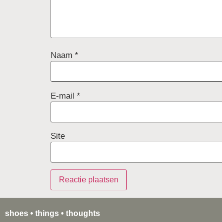
Naam
*
E-mail
*
Site
shoes • things • thoughts