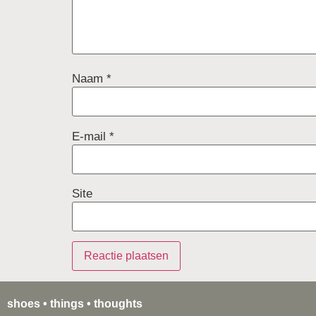
Naam
*
E-mail
*
Site
shoes • things • thoughts