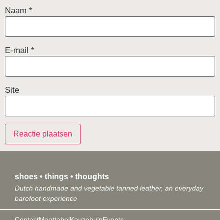
Naam
*
E-mail
*
Site
shoes • things • thoughts
Dutch handmade and vegetable tanned leather, an everyday
barefoot experience
Contact
Maattabel
Keuzehulp
Events