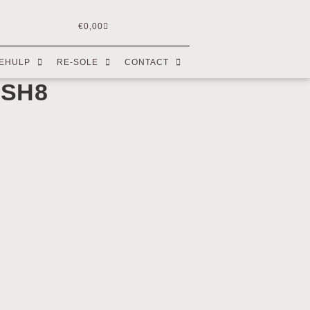
€
0,00
EHULP
RE-SOLE
CONTACT
USH8