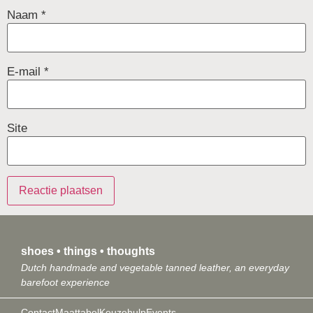
Naam
*
E-mail
*
Site
shoes • things • thoughts
Dutch handmade and vegetable tanned leather, an everyday
barefoot experience
Contact
Maattabel
Keuzehulp
Events