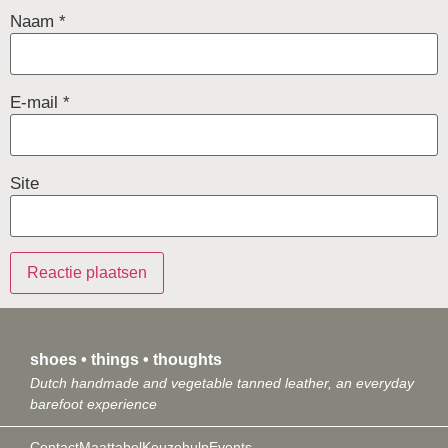
Naam
*
E-mail
*
Site
shoes • things • thoughts
Dutch handmade and vegetable tanned leather, an everyday
barefoot experience
Contact
Maattabel
Keuzehulp
Events