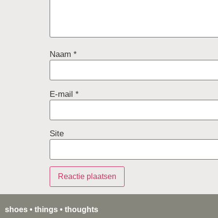
Naam
*
E-mail
*
Site
shoes • things • thoughts