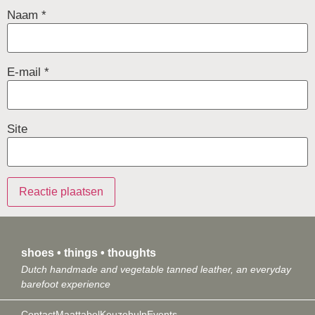
Naam
*
E-mail
*
Site
shoes • things • thoughts
Dutch handmade and vegetable tanned leather, an everyday
barefoot experience
Contact
Maattabel
Keuzehulp
Events