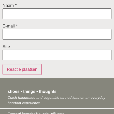
Naam
*
E-mail
*
Site
shoes • things • thoughts
Dutch handmade and vegetable tanned leather, an everyday
barefoot experience
Contact
Maattabel
Keuzehulp
Events