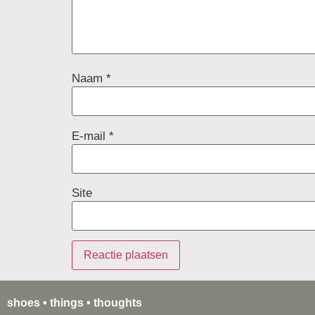
Naam
*
E-mail
*
Site
shoes • things • thoughts