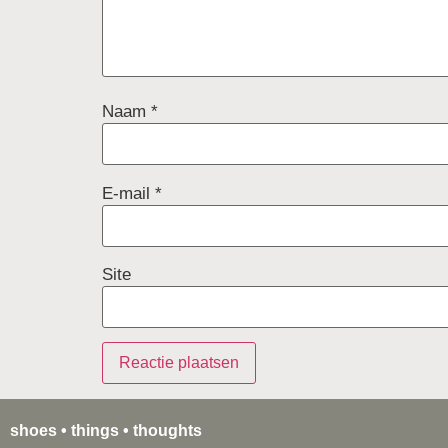
Naam
*
E-mail
*
Site
shoes • things • thoughts