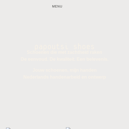
MENU
papoutsi shoes
Schoenen die met zachtheid raken
De eenvoud. De kwaliteit. Een belevenis.
Jouw schoenen, mijn handen
Nederlands handenarbeid en ontwerp