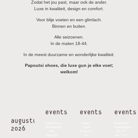
Zodat het jou past, maar ook de ander.
Luxe in kwaliteit, design en comfort.
Voor blije voeten en een glimlach.
Binnen en buiten.
Alle seizoenen.
In de maten 18-44.
In de meest duurzame en wonderlijke kwaliteit.
Papoutsi shoes, die luxe gun je elke voet;
welkom!
events
events
events
augustus
Vrijeschool
Happy
Grietmarkt
2026
Wonnebald
Spirit
Amerongen,
Den
Festival |
NL | 9
Haag NL
Op
mei + 12