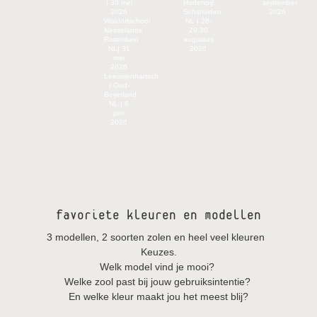
| 30 mei
Hodenpijl,
september
2026
Schipluiden
2026
Waldorfschool
NL | 28-
Nesselande
29-30
Rotterdam
augustus
NL| 31
2026
mei
2026
Leeuwenhartschool
| Oud-
Beijerland
NL | 6
juni
2026
favoriete kleuren en modellen
3 modellen, 2 soorten zolen en heel veel kleuren
Keuzes.
Welk model vind je mooi?
Welke zool past bij jouw gebruiksintentie?
En welke kleur maakt jou het meest blij?