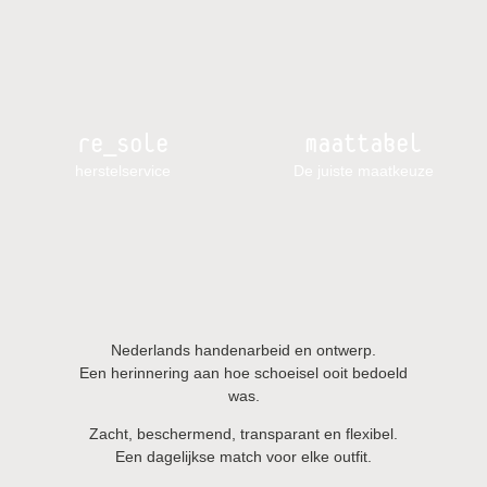
re_sole
maattabel
herstelservice
De juiste maatkeuze
Nederlands handenarbeid en ontwerp.
Een herinnering aan hoe schoeisel ooit bedoeld
was.
Zacht, beschermend, transparant en flexibel.
Een dagelijkse match voor elke outfit.