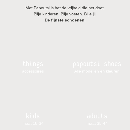
Met Papoutsi is het de vrijheid die het doet.
Blije kinderen. Blije voeten. Blije jij.
De fijnste schoenen.
things
papoutsi shoes
accessoires
Alle modellen en kleuren
kids
adults
maat 18-34
maat 35-44