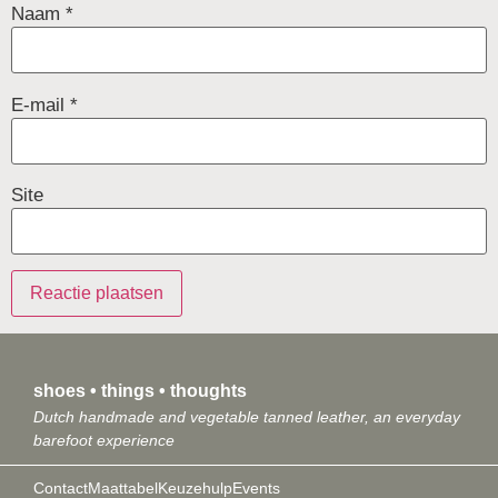
Naam
*
E-mail
*
Site
shoes • things • thoughts
Dutch handmade and vegetable tanned leather, an everyday
barefoot experience
Contact
Maattabel
Keuzehulp
Events