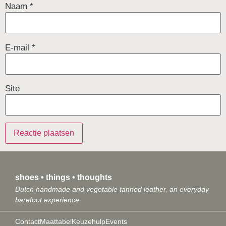
Naam
*
E-mail
*
Site
shoes • things • thoughts
Dutch handmade and vegetable tanned leather, an everyday
barefoot experience
Contact
Maattabel
Keuzehulp
Events