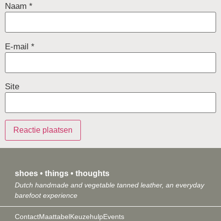
Naam
*
E-mail
*
Site
shoes • things • thoughts
Dutch handmade and vegetable tanned leather, an everyday
barefoot experience
Contact
Maattabel
Keuzehulp
Events