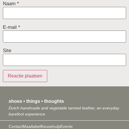
Naam
*
E-mail
*
Site
shoes • things • thoughts
Dutch handmade and vegetable tanned leather, an everyday
barefoot experience
Contact
Maattabel
Keuzehulp
Events