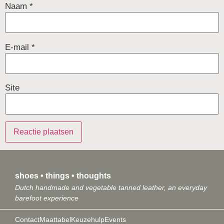
Naam
*
E-mail
*
Site
shoes • things • thoughts
Dutch handmade and vegetable tanned leather, an everyday
barefoot experience
Contact
Maattabel
Keuzehulp
Events