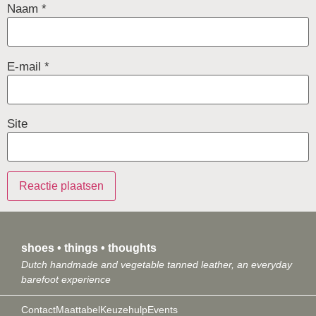
Naam
*
E-mail
*
Site
shoes • things • thoughts
Dutch handmade and vegetable tanned leather, an everyday
barefoot experience
Contact
Maattabel
Keuzehulp
Events