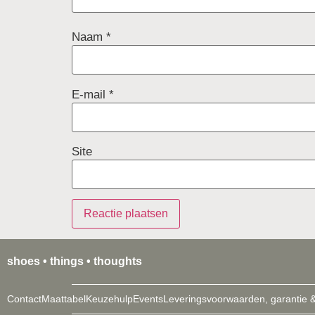
Naam
*
E-mail
*
Site
shoes • things • thoughts
Contact
Maattabel
Keuzehulp
Events
Leveringsvoorwaarden, garantie &