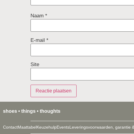
Naam
*
E-mail
*
Site
shoes • things • thoughts
Contact
Maattabel
Keuzehulp
Events
Leveringsvoorwaarden, garantie &