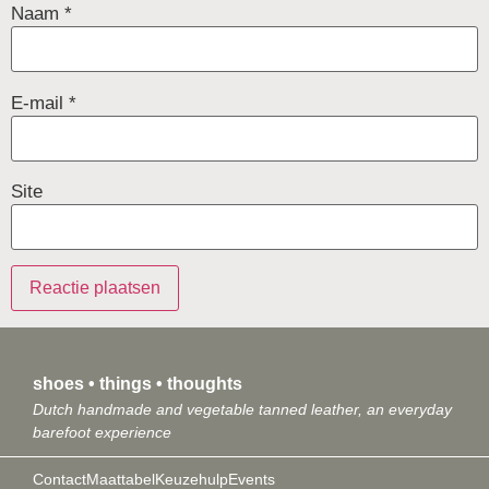
Naam
*
E-mail
*
Site
shoes • things • thoughts
Dutch handmade and vegetable tanned leather, an everyday
barefoot experience
Contact
Maattabel
Keuzehulp
Events