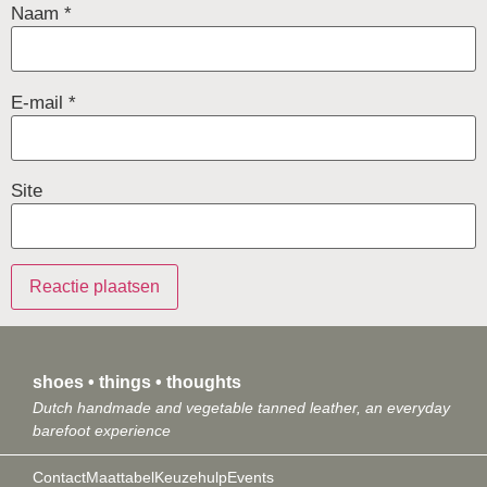
Naam
*
E-mail
*
Site
shoes • things • thoughts
Dutch handmade and vegetable tanned leather, an everyday
barefoot experience
Contact
Maattabel
Keuzehulp
Events