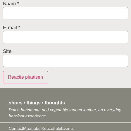
Naam
*
E-mail
*
Site
shoes • things • thoughts
Dutch handmade and vegetable tanned leather, an everyday
barefoot experience
Contact
Maattabel
Keuzehulp
Events