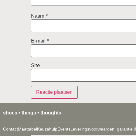
Naam
*
E-mail
*
Site
shoes • things • thoughts
Contact
Maattabel
Keuzehulp
Events
Leveringsvoorwaarden, garantie &