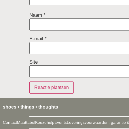
Naam
*
E-mail
*
Site
shoes • things • thoughts
Contact
Maattabel
Keuzehulp
Events
Leveringsvoorwaarden, garantie &