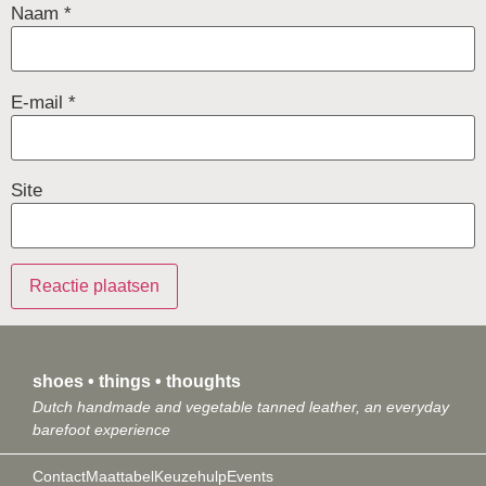
Naam
*
E-mail
*
Site
shoes • things • thoughts
Dutch handmade and vegetable tanned leather, an everyday
barefoot experience
Contact
Maattabel
Keuzehulp
Events