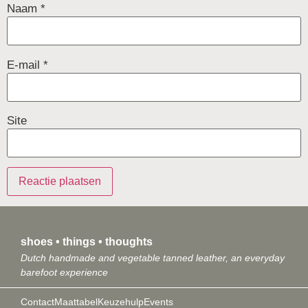
Naam
*
E-mail
*
Site
shoes • things • thoughts
Dutch handmade and vegetable tanned leather, an everyday
barefoot experience
Contact
Maattabel
Keuzehulp
Events