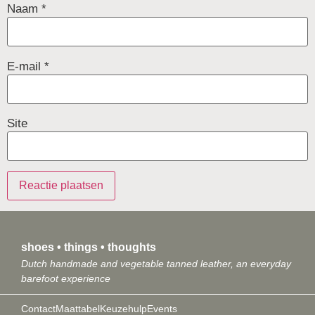
Naam
*
E-mail
*
Site
shoes • things • thoughts
Dutch handmade and vegetable tanned leather, an everyday
barefoot experience
Contact
Maattabel
Keuzehulp
Events